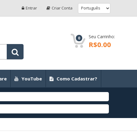
Entrar
Criar Conta
Seu Carrinho:
0
R$0.00
are
YouTube
Como Cadastrar?