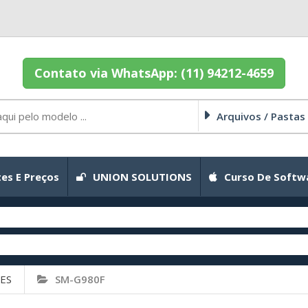
Contato via WhatsApp: (11) 94212-4659
Arquivos / Pastas
es E Preços
UNION SOLUTIONS
Curso De Softw
ES
SM-G980F