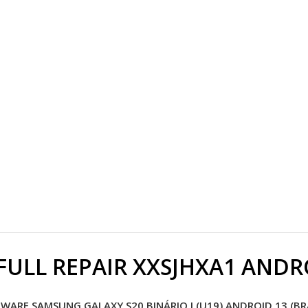
FULL REPAIR XXSJHXA1 ANDR
WARE SAMSUNG GALAXY S20 BINÁRIO J (U19) ANDROID 13 (BR