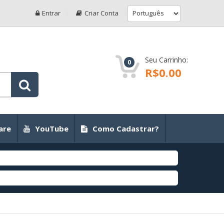
Entrar
Criar Conta
Seu Carrinho:
0
R$0.00
are
YouTube
Como Cadastrar?