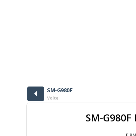
ads ]
SM-G980F
Volte
SM-G980F 
FIRM