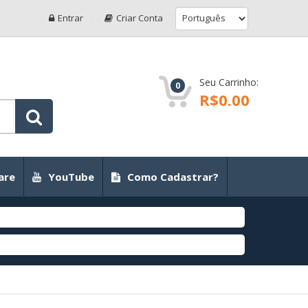
Entrar
Criar Conta
Seu Carrinho:
0
R$0.00
are
YouTube
Como Cadastrar?