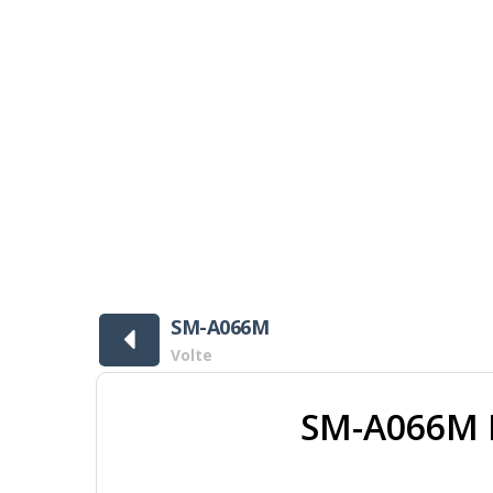
[ 1390 Downloads ]
SM-A066M
Volte
SM-A066M 