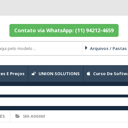
Contato via WhatsApp: (11) 94212-4659
Arquivos / Pastas
es E Preços
UNION SOLUTIONS
Curso De Softw
ES
SM-A066M