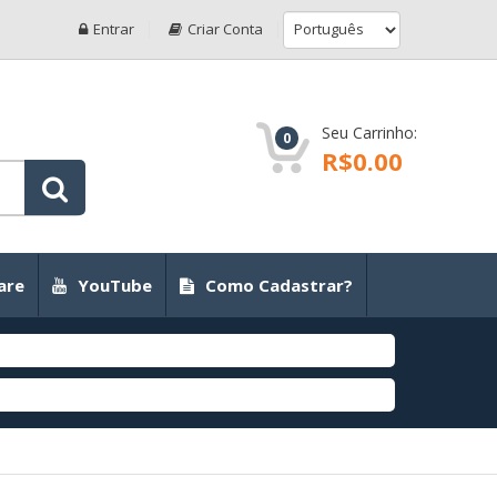
Entrar
Criar Conta
Seu Carrinho:
0
R$0.00
are
YouTube
Como Cadastrar?