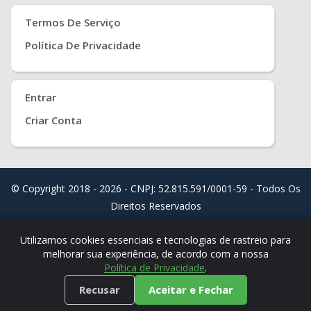
Termos De Serviço
Política De Privacidade
Entrar
Criar Conta
© Copyright 2018 - 2026 - CNPJ: 52.815.591/0001-59 - Todos Os
Direitos Reservados
Distribuído Por
Real Easy Store ( JoudiSoft Ltd. )
Utilizamos cookies essenciais e tecnologias de rastreio para
melhorar sua experiência, de acordo com a nossa
Política de Privacidade
.
Recusar
Aceitar e Fechar