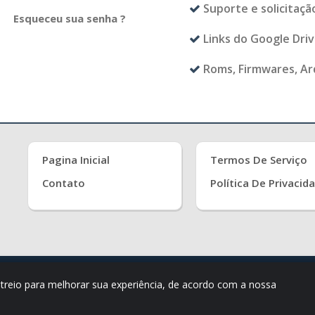
Suporte e solicitaç
Esqueceu sua senha ?
Links do Google Dri
Roms, Firmwares, Ar
Pagina Inicial
Termos De Serviço
Contato
Política De Privacid
 Todos Os Direitos Reservados
astreio para melhorar sua experiência, de acordo com a nossa