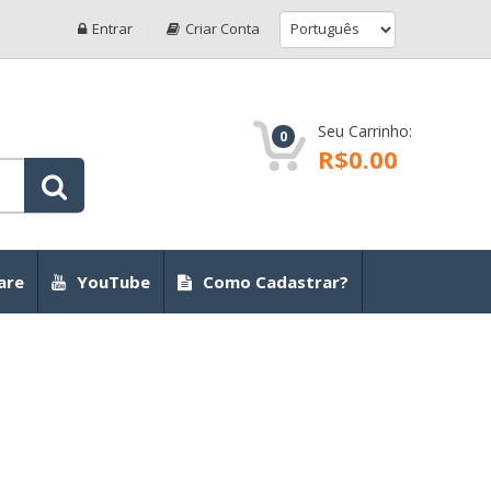
Entrar
Criar Conta
Seu Carrinho:
0
R$0.00
are
YouTube
Como Cadastrar?