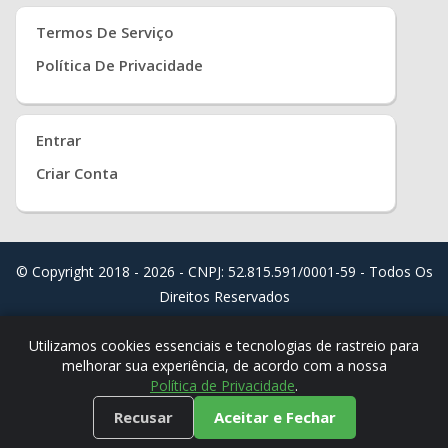
Termos De Serviço
Política De Privacidade
Entrar
Criar Conta
© Copyright 2018 - 2026 - CNPJ: 52.815.591/0001-59 - Todos Os
Direitos Reservados
Distribuído Por
Real Easy Store ( JoudiSoft Ltd. )
Utilizamos cookies essenciais e tecnologias de rastreio para
melhorar sua experiência, de acordo com a nossa
Política de Privacidade
.
Recusar
Aceitar e Fechar