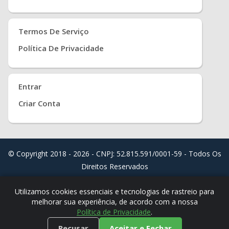
Termos De Serviço
Política De Privacidade
Entrar
Criar Conta
© Copyright 2018 - 2026 - CNPJ: 52.815.591/0001-59 - Todos Os
Direitos Reservados
Distribuído Por
Real Easy Store ( JoudiSoft Ltd. )
Utilizamos cookies essenciais e tecnologias de rastreio para
melhorar sua experiência, de acordo com a nossa
Política de Privacidade
.
Recusar
Aceitar e Fechar