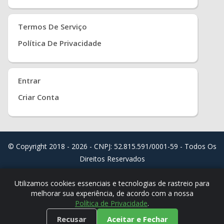
Termos De Serviço
Política De Privacidade
Entrar
Criar Conta
© Copyright 2018 - 2026 - CNPJ: 52.815.591/0001-59 - Todos Os
Direitos Reservados
Distribuído Por
Real Easy Store ( JoudiSoft Ltd. )
Utilizamos cookies essenciais e tecnologias de rastreio para
melhorar sua experiência, de acordo com a nossa
Política de Privacidade
.
Recusar
Aceitar e Fechar