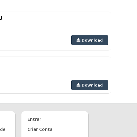
U
Download
Download
Entrar
ade
Criar Conta