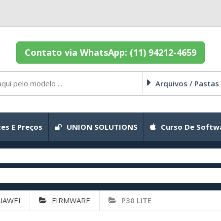
Contato via WhatsApp: (11) 94212-4659
Arquivos / Pastas
es E Preços
UNION SOLUTIONS
Curso De Softw
UAWEI
FIRMWARE
P30 LITE