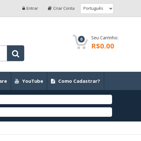
Entrar
Criar Conta
Seu Carrinho:
0
R$0.00
are
YouTube
Como Cadastrar?