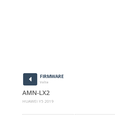
wnloads ]
FIRMWARE
Volte
AMN-LX2
HUAWEI Y5 2019