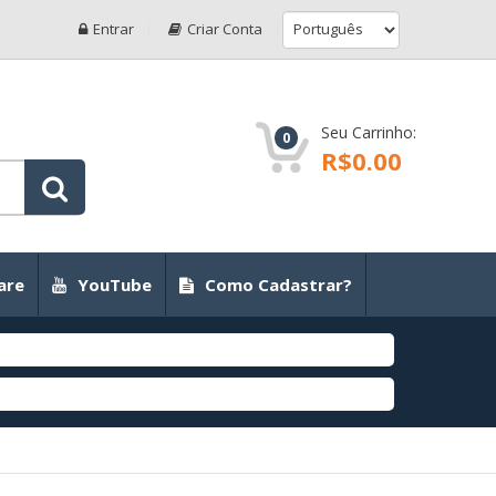
Entrar
Criar Conta
Seu Carrinho:
0
R$0.00
are
YouTube
Como Cadastrar?