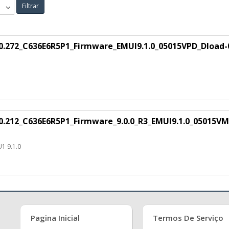
Filtrar
.0.272_C636E6R5P1_Firmware_EMUI9.1.0_05015VPD_Dload-
.0.212_C636E6R5P1_Firmware_9.0.0_R3_EMUI9.1.0_05015V
1 9.1.0
Pagina Inicial
Termos De Serviço