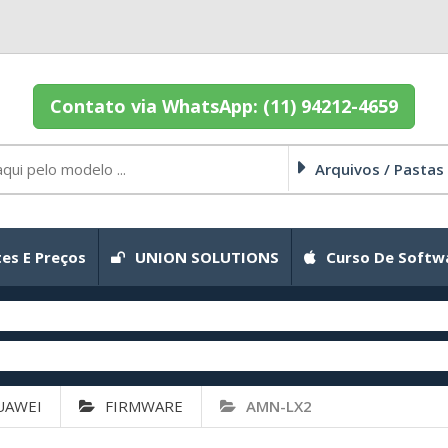
Contato via WhatsApp: (11) 94212-4659
Arquivos / Pastas
es E Preços
UNION SOLUTIONS
Curso De Softw
UAWEI
FIRMWARE
AMN-LX2