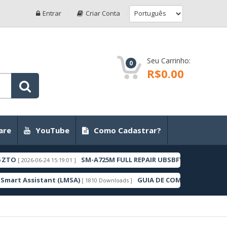
Entrar
Criar Conta
Seu Carrinho:
0
R$0.00
are
YouTube
Como Cadastrar?
SM-A725M FULL REPAIR UBSBFYC1 ANDROID 11 ZT
[ 2026-06-24 15:19:01 ]
 Assistant (LMSA)
GUIA DE COMO DESBLOQUEAR I
[ 1810 Downloads ]