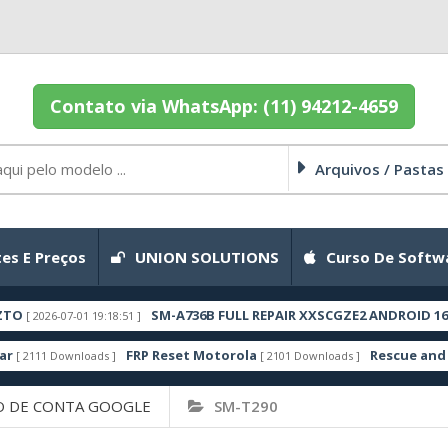
Contato via WhatsApp: (11) 94212-4659
Arquivos / Pastas
es E Preços
UNION SOLUTIONS
Curso De Softw
SM-A736B FULL REPAIR XXSCGZE2 ANDROID 16 ZTO
2026-07-01 19:18:51 ]
FRP Reset Motorola
Rescue and Smart
111 Downloads ]
[ 2101 Downloads ]
 DE CONTA GOOGLE
SM-T290