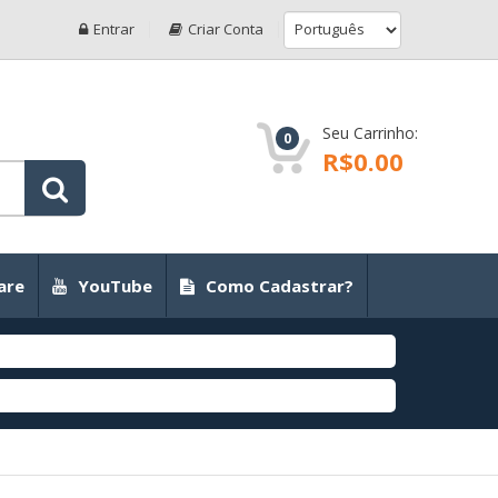
Entrar
Criar Conta
Seu Carrinho:
0
R$0.00
are
YouTube
Como Cadastrar?