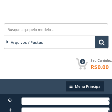
Arquivos / Pastas
Seu Carrinho:
0
R$0.00
Menu
Menu Principal
Principal
SM-
AN