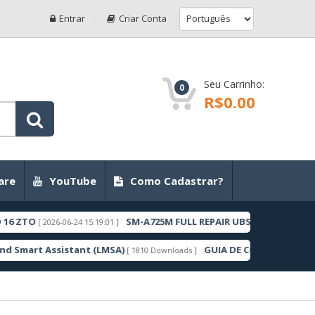
Entrar
Criar Conta
Seu Carrinho:
0
R$0.00
are
YouTube
Como Cadastrar?
ZTO
SM-A725M FULL REPAIR UBSBFYC1 ANDROID 11
[ 2026-06-24 15:19:01 ]
mart Assistant (LMSA)
GUIA DE COMO DESBLOQUEA
[ 1810 Downloads ]