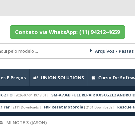
Contato via WhatsApp: (11) 94212-4659
Arquivos / Pastas
es E Preços
UNION SOLUTIONS
Curso De Softw
TO
SM-A736B FULL REPAIR XXSCGZE2 ANDROID 16 
[ 2026-07-01 19:18:51 ]
FRP Reset Motorola
Rescue and S
[ 2111 Downloads ]
[ 2101 Downloads ]
MI NOTE 3 (JASON)