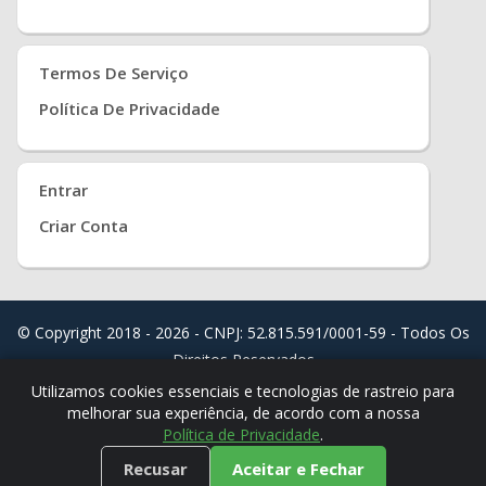
Termos De Serviço
Política De Privacidade
Entrar
Criar Conta
© Copyright 2018 - 2026 - CNPJ: 52.815.591/0001-59 - Todos Os
Direitos Reservados
Distribuído Por
Real Easy Store ( JoudiSoft Ltd. )
Utilizamos cookies essenciais e tecnologias de rastreio para
melhorar sua experiência, de acordo com a nossa
Política de Privacidade
.
Recusar
Aceitar e Fechar