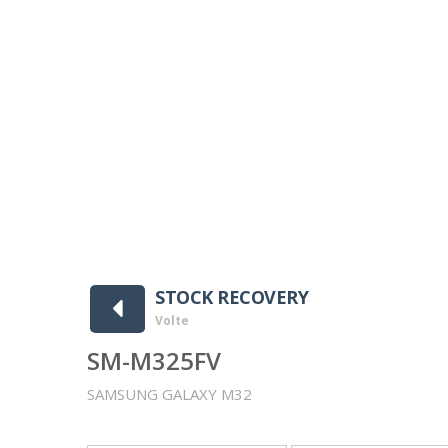
 Downloads ]
STOCK RECOVERY
Volte
SM-M325FV
SAMSUNG GALAXY M32