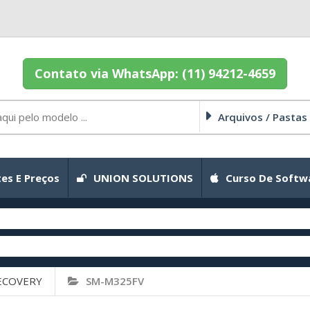
Contato via WhatsApp: (11) 94212-4659
Arquivos / Pastas
es E Preços
UNION SOLUTIONS
Curso De Softw
ECOVERY
SM-M325FV