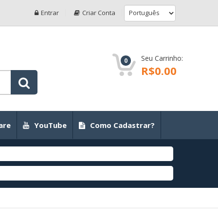
Entrar
Criar Conta
Seu Carrinho:
0
R$0.00
are
YouTube
Como Cadastrar?