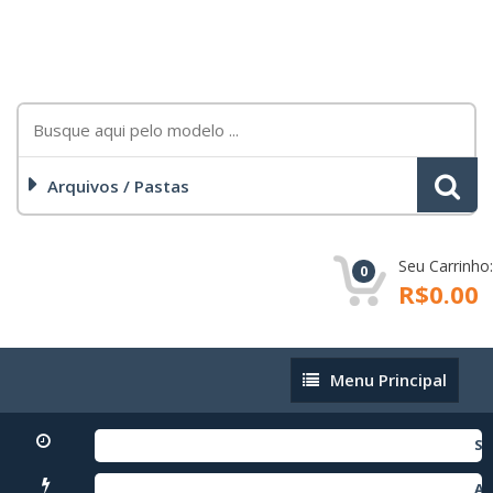
Arquivos / Pastas
Seu Carrinho:
0
R$0.00
Menu
Menu Principal
Principal
SM-
AN