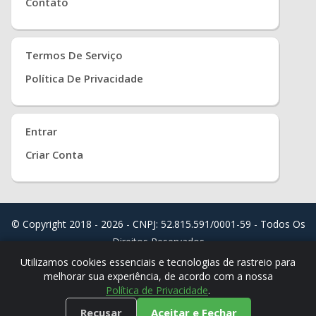
Contato
Termos De Serviço
Política De Privacidade
Entrar
Criar Conta
© Copyright 2018 - 2026 - CNPJ: 52.815.591/0001-59 - Todos Os
Direitos Reservados
Distribuído Por
Real Easy Store ( JoudiSoft Ltd. )
Utilizamos cookies essenciais e tecnologias de rastreio para
melhorar sua experiência, de acordo com a nossa
Política de Privacidade
.
Recusar
Aceitar e Fechar