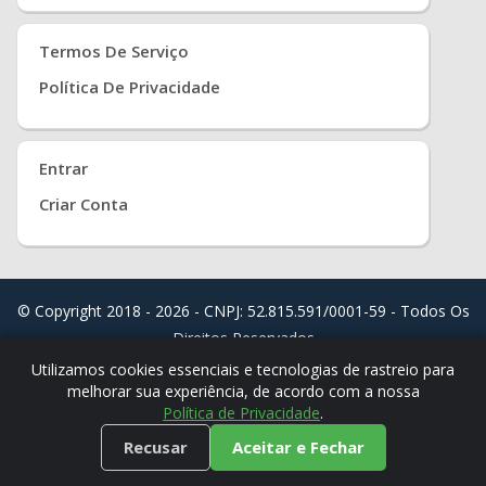
Termos De Serviço
Política De Privacidade
Entrar
Criar Conta
© Copyright 2018 - 2026 - CNPJ: 52.815.591/0001-59 - Todos Os
Direitos Reservados
Distribuído Por
Real Easy Store ( JoudiSoft Ltd. )
Utilizamos cookies essenciais e tecnologias de rastreio para
melhorar sua experiência, de acordo com a nossa
Política de Privacidade
.
Recusar
Aceitar e Fechar