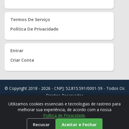
Termos De Serviço
Política De Privacidade
Entrar
Criar Conta
© Copyright 2018 - 2026 - CNPJ: 52.815.591/0001-59 - Todos Os
Direitos Reservados
Distribuído Por
Real Easy Store ( JoudiSoft Ltd. )
Utilizamos cookies essenciais e tecnologias de rastreio para
melhorar sua experiência, de acordo com a nossa
Política de Privacidade
.
Recusar
Aceitar e Fechar