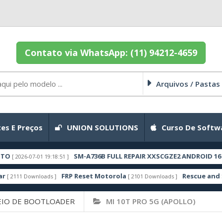
Contato via WhatsApp: (11) 94212-4659
Arquivos / Pastas
es E Preços
UNION SOLUTIONS
Curso De Softw
SM-A736B FULL REPAIR XXSCGZE2 ANDROID 16 ZTO
2026-07-01 19:18:51 ]
FRP Reset Motorola
Rescue and Smar
111 Downloads ]
[ 2101 Downloads ]
IO DE BOOTLOADER
MI 10T PRO 5G (APOLLO)