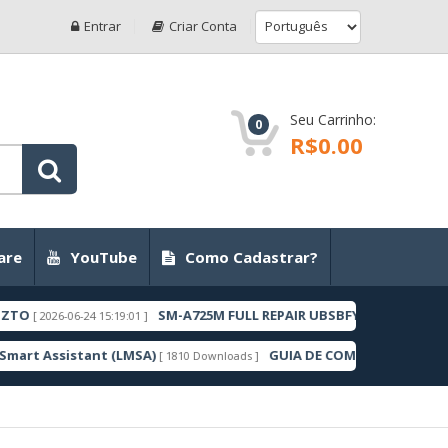
Entrar
Criar Conta
Seu Carrinho:
0
R$0.00
are
YouTube
Como Cadastrar?
SM-A725M FULL REPAIR UBSBFYC1 ANDROID 11 ZT
[ 2026-06-24 15:19:01 ]
t Assistant (LMSA)
GUIA DE COMO DESBLOQUEAR I
[ 1810 Downloads ]