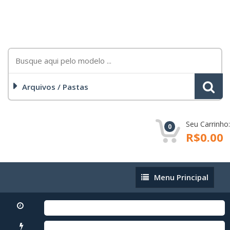
Arquivos / Pastas
Seu Carrinho:
0
R$0.00
Menu
Menu Principal
Principal
S
A