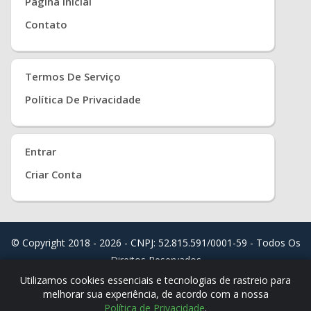
Pagina Inicial
Contato
Termos De Serviço
Política De Privacidade
Entrar
Criar Conta
© Copyright 2018 - 2026 - CNPJ: 52.815.591/0001-59 - Todos Os
Direitos Reservados
Distribuído Por
Real Easy Store ( JoudiSoft Ltd. )
Utilizamos cookies essenciais e tecnologias de rastreio para
melhorar sua experiência, de acordo com a nossa
Política de Privacidade
.